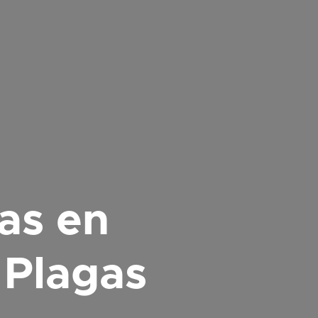
tas en
 Plagas