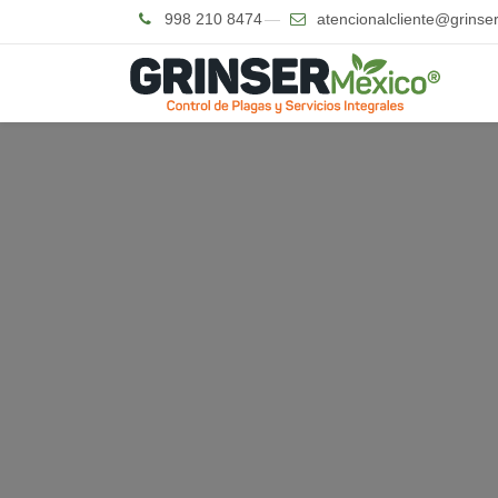
Ir al contenido
998 210 8474
atencionalcliente@grins
Pl